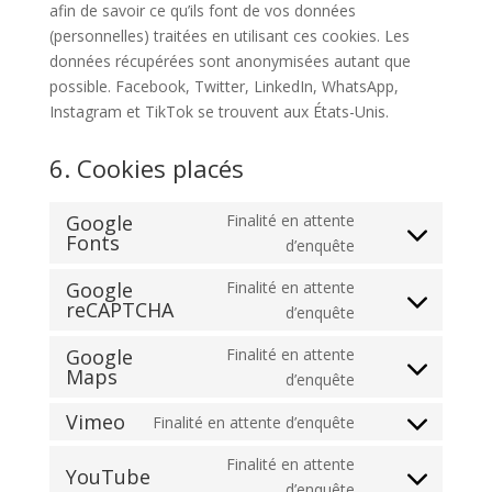
afin de savoir ce qu’ils font de vos données
(personnelles) traitées en utilisant ces cookies. Les
données récupérées sont anonymisées autant que
possible. Facebook, Twitter, LinkedIn, WhatsApp,
Instagram et TikTok se trouvent aux États-Unis.
6. Cookies placés
Google
Finalité en attente
Fonts
Consent
d’enquête
to
Google
Finalité en attente
service
reCAPTCHA
Consent
d’enquête
google-
to
fonts
Google
Finalité en attente
service
Maps
Consent
d’enquête
google-
to
recaptcha
Vimeo
Finalité en attente d’enquête
service
Consent
google-
to
Finalité en attente
YouTube
maps
service
Consent
d’enquête