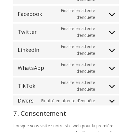
vimeo
to
Finalité en attente
service
Facebook
Consent
d’enquête
youtube
to
Finalité en attente
service
Twitter
Consent
d’enquête
facebook
to
Finalité en attente
service
LinkedIn
Consent
d’enquête
twitter
to
Finalité en attente
service
WhatsApp
Consent
d’enquête
linkedin
to
Finalité en attente
service
TikTok
Consent
d’enquête
whatsapp
to
Divers
Finalité en attente d’enquête
service
Consent
tiktok
to
7. Consentement
service
divers
Lorsque vous visitez notre site web pour la première