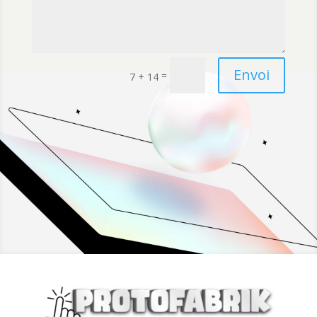
Envoi
=
7 + 14